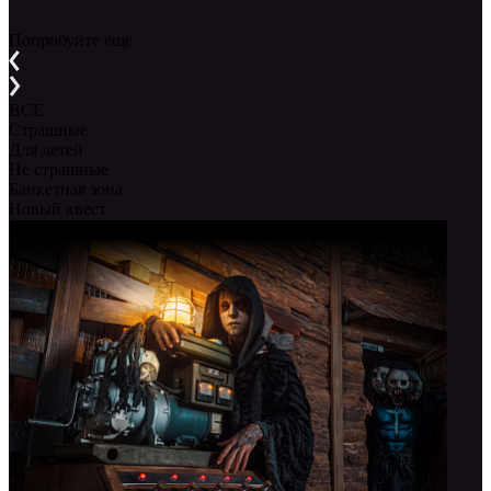
Попробуйте еще
ВСЕ
Страшные
Для детей
Не страшные
Банкетная зона
Новый квест