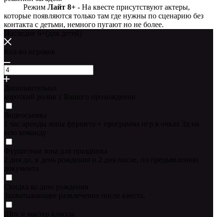
Режим
Лайт 8+
- На квесте присутствуют актеры,
которые появляются только там где нужны по сценарию без
контакта с детьми, немного пугают но не более.
Наследие 6+(для детей)
Кол-во игроков
Дополнительно
короткий ролик с Вашего прохождения
Видеосьемка
1 час аренды зоны фуршета + программа игр в очках 3д на
всю команду
Фуршетная зона для праздника
2 дня до, в день рождения и 2 дня после, по предьявлению
документа
Скидка ко дню рождения
Захватывающее развлечение после квеста.
Шоу и мастер классы