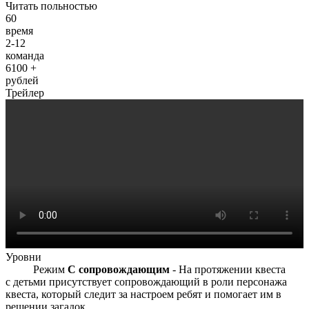
Читать польностью
60
время
2-12
команда
6100 +
рублей
Трейлер
Уровни
Режим
С сопровождающим
- На протяжении квеста
с детьми присутствует сопровождающий в роли персонажа
квеста, который следит за настроем ребят и помогает им в
решении загадок.