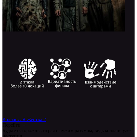
Коллапс. Я Жертва 2
Перейти →
Будьте осторожны, играя с чужим разумом, ведь коллапс уже
наступил.