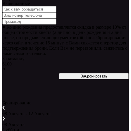
Ваши данные
■ Ко дню рождения предоставляется скидка в размере 10% от
общей стоимости квеста (2 дня до, в день рождения и 2 дня
после, по предъявлению документов). ■ После бронирования
через сайт, в течение 15 минут, с Вами свяжется оператор для
подтверждения брони. Если Вам не перезвонили, свяжитесь с
нами самостоятельно.
За команду
6100
₽
Бронирование
08 Августа - 12 Августа
08 Августа
Суббота