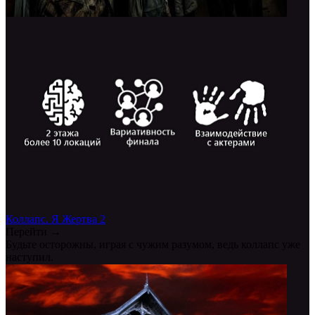
Коллапс. Я Жертва 2
Перейти →
Будьте осторожны, играя с чужим разумом, ведь коллапс уже
наступил.