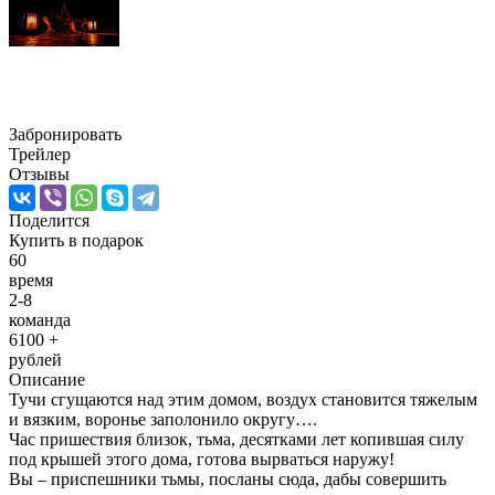
Пришествие. Дом Теней 2
Забронировать
Трейлер
Отзывы
Поделится
Купить
в подарок
60
время
2-8
команда
6100 +
рублей
Описание
Тучи сгущаются над этим домом, воздух становится тяжелым
и вязким, воронье заполонило округу….
Час пришествия близок, тьма, десятками лет копившая силу
под крышей этого дома, готова вырваться наружу!
Вы – приспешники тьмы, посланы сюда, дабы совершить