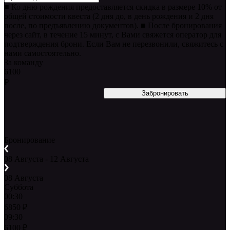
■ Ко дню рождения предоставляется скидка в размере 10% от
общей стоимости квеста (2 дня до, в день рождения и 2 дня
после, по предъявлению документов). ■ После бронирования
через сайт, в течение 15 минут, с Вами свяжется оператор для
подтверждения брони. Если Вам не перезвонили, свяжитесь с
нами самостоятельно.
За команду
6100
₽
Бронирование
08 Августа - 12 Августа
08 Августа
Суббота
00:30
6850
₽
09:30
6100
₽