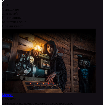
ВСЕ
Страшные
Для детей
Не страшные
Банкетная зона
Новый квест
Морок
Перейти →
Два мрачных дома расскажут свою историю