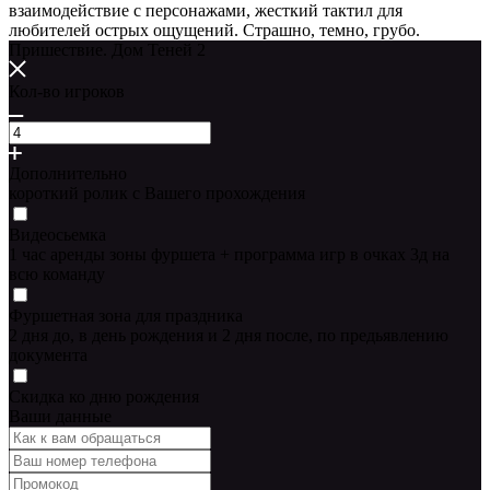
взаимодействие с персонажами, жесткий тактил для
любителей острых ощущений. Страшно, темно, грубо.
Пришествие. Дом Теней 2
Кол-во игроков
Дополнительно
короткий ролик с Вашего прохождения
Видеосьемка
1 час аренды зоны фуршета + программа игр в очках 3д на
всю команду
Фуршетная зона для праздника
2 дня до, в день рождения и 2 дня после, по предьявлению
документа
Скидка ко дню рождения
Ваши данные