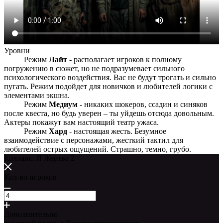
Уровни
Режим
Лайт
- располагает игроков к полному
погружению в сюжет, но не подразумевает сильного
психологического воздействия. Вас не будут трогать и сильно
пугать. Режим подойдет для новичков и любителей логики с
элементами экшна.
Режим
Медиум
- никаких шокеров, ссадин и синяков
после квеста, но будь уверен – ты уйдешь отсюда довольным.
Актеры покажут вам настоящий театр ужаса.
Режим
Хард
- настоящая жесть. Безумное
взаимодействие с персонажами, жесткий тактил для
любителей острых ощущений. Страшно, темно, грубо.
Коллапс. Я Жертва 2
Кол-во игроков
Дополнительно