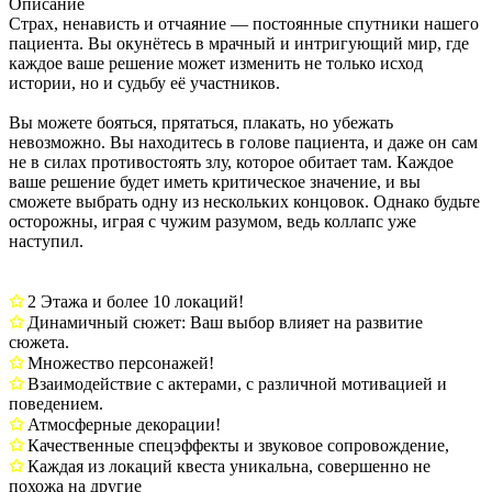
Описание
Страх, ненависть и отчаяние — постоянные спутники нашего
пациента. Вы окунётесь в мрачный и интригующий мир, где
каждое ваше решение может изменить не только исход
истории, но и судьбу её участников.
Вы можете бояться, прятаться, плакать, но убежать
невозможно. Вы находитесь в голове пациента, и даже он сам
не в силах противостоять злу, которое обитает там. Каждое
ваше решение будет иметь критическое значение, и вы
сможете выбрать одну из нескольких концовок. Однако будьте
осторожны, играя с чужим разумом, ведь коллапс уже
наступил.
✩
2 Этажа и более 10 локаций!
✩
Динамичный сюжет: Ваш выбор влияет на развитие
сюжета.
✩
Множество персонажей!
✩
Взаимодействие с актерами, с различной мотивацией и
поведением.
✩
Атмосферные декорации!
✩
Качественные спецэффекты и звуковое сопровождение,
✩
Каждая из локаций квеста уникальна, совершенно не
похожа на другие