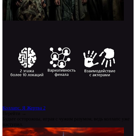
Коллапс. Я Жертва 2
Перейти →
Будьте осторожны, играя с чужим разумом, ведь коллапс уже
наступил.