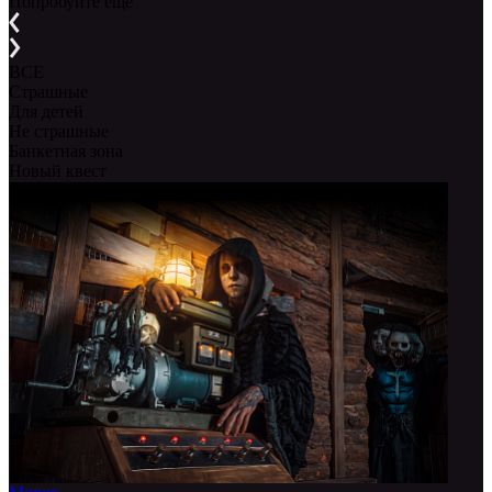
Попробуйте еще
ВСЕ
Страшные
Для детей
Не страшные
Банкетная зона
Новый квест