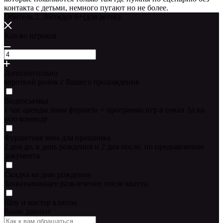
контакта с детьми, немного пугают но не более.
Обитель 2. Антидот 6+(для детей)
Кол-во игроков
Дополнительно
короткий ролик с Вашего прохождения
Видеосьемка
1 час аренды зоны фуршета + программа игр в очках 3д на
всю команду
Фуршетная зона для праздника
2 дня до, в день рождения и 2 дня после, по предьявлению
документа
Скидка ко дню рождения
Захватывающее развлечение после квеста.
Шоу и мастер классы
Ваши данные