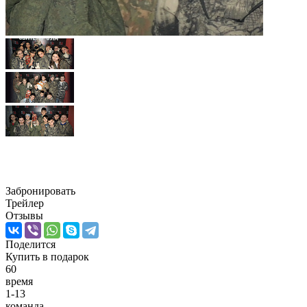
Обитель 2. Антидот 6+(для детей)
Забронировать
Трейлер
Отзывы
Поделится
Купить
в подарок
60
время
1-13
команда