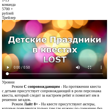
1-13
команда
5700 +
рублей
Трейлер
Уровни
Режим
С сопровождающим
- На протяжении квеста
с детьми присутствует сопровождающий в роли персонажа
квеста, который следит за настроем ребят и помогает им в
решении загадок.
Режим
Лайт 8+
- На квесте присутствуют актеры,
которые появляются только там где нужны по сценарию без