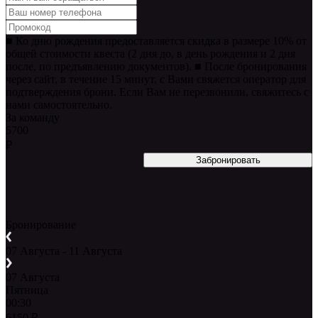
■ Ко дню рождения предоставляется скидка в размере 10% от
общей стоимости квеста (2 дня до, в день рождения и 2 дня
после, по предъявлению документов). ■ После бронирования
через сайт, в течение 15 минут, с Вами свяжется оператор для
подтверждения брони. Если Вам не перезвонили, свяжитесь с
нами самостоятельно.
За команду
5700
₽
Бронирование
07 Августа - 11 Августа
07 Августа
Пятница
00:30
6150
₽