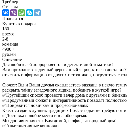
Трейлер
Отзывы
Поделится
Купить
в подарок
180
время
2-8
команда
4900 +
рублей
Описание
Для любителей хоррор квестов и детективной тематики!
Вам приходит загадочный деревянный ящик, кто его доставил? 
отыскать информацию из других источников, погрузиться с гол
Сюжет: Вы и Ваши друзья оказываетесь ввязаны в некую темную
раскрыть тайну загадочного ящика, победить в жуткой игре?
✅Крутейший способ провести вечер дома с друзьями и близки
✅Продуманный сюжет и интерактивность позволят полностью п
✅Понравится новичкам и профессионалам:
Квест создан в лучших традициях Lost, загадки не требуют от и
✅Доставка в любое место и в любое время:
Мы доставим квест к Вам домой, в офис, загородный дом!
✅Альтернативные концовки.